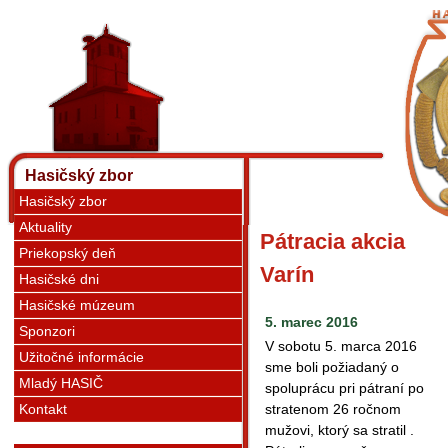
Hasičský zbor
Hasičský zbor
Aktuality
Pátracia akcia
Priekopský deň
Varín
Hasičské dni
Hasičské múzeum
5. marec 2016
Sponzori
V sobotu 5. marca 2016
Užitočné informácie
sme boli požiadaný o
Mladý HASIČ
spoluprácu pri pátraní po
Kontakt
stratenom 26 ročnom
mužovi, ktorý sa stratil .