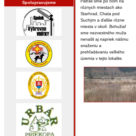
Pátrali sme po ňom na
Spolupracujeme
rôznych miestach ako
Starhrad, Chata pod
Suchým a ďalšie rôzne
miesta v okolí. Bohužiaľ
sme nezvestného muža
nenašli aj napriek nášmu
snaženiu a
prehľadávaniu veľkého
územia v tejto lokalite.