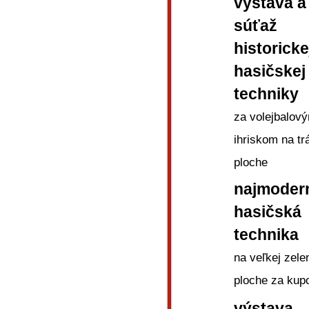
výstava a
súťaž
historicke
hasičskej
techniky
za volejbalov
ihriskom na tr
ploche
najmodern
hasičská
technika
na veľkej zele
ploche za kup
výstava