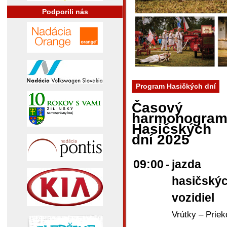
Podporili nás
Program Hasičkých dní
Časový
harmonogra
Hasičských
dní 2025
09:00
-
jazda
hasičský
vozidiel
Vrútky – Priek