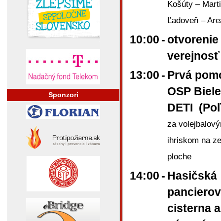
Košúty – Marti
Ľadoveň – Are
10:00
-
otvorenie
verejnos
13:00
-
Prvá pom
OSP Biel
Sponzori
DETI (Po
za volejbalov
ihriskom na ze
ploche
14:00
-
Hasičská
panciero
cisterna a