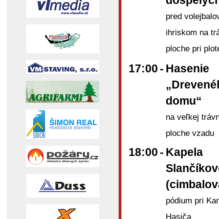
dospelýc
pred volejbal
ihriskom na tr
ploche pri plot
17:00
-
Hasenie
„Drevené
domu“
na veľkej trávn
ploche vzadu
18:00
-
Kapela
Slančíkov
(cimbalov
pódium pri Kan
Hasiča