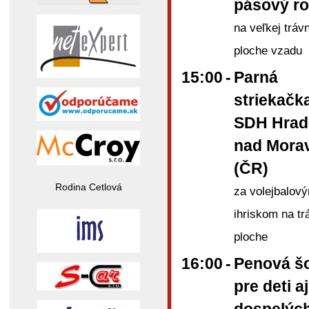
pásový ro
na veľkej trávn
ploche vzadu
15:00
-
Parná
striekačk
SDH Hrad
nad Morav
(ČR)
Rodina Cetlová
za volejbalov
ihriskom na tr
ploche
16:00
-
Penová š
pre deti aj