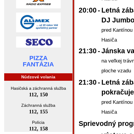
20:00
-
Letná záb
DJ Jumb
pred Kantínou
Hasiča
21:30
-
Jánska va
PIZZA
na veľkej trávn
FANTÁZIA
ploche vzadu
Núdzové volania
21:30
-
Letná zá
Hasičská a záchranná služba
pokračuje
112, 150
pred Kantínou
Záchranná služba
112, 155
Hasiča
Sprievodný pro
Polícia
112, 158