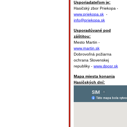
Usporiadateľom je:
Hasičský zbor Priekopa -
www.priekopa.sk
-
info@priekopa.sk
Usporadúvané pod
záštitou:
Mesto Martin -
www.martin.sk
Dobrovoľná požiarna
ochrana Slovenskej
republiky -
www.dposr.sk
Mapa miesta konania
Hasičských dní: