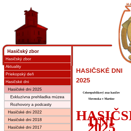
Hasičský zbor
Hasičský zbor
Aktuality
HASIČSKÉ DNI
Priekopský deň
2025
Hasičské dni
Hasičské dni 2025
Celorepublikový zraz hasičov
Exkluzívna prehliadka múzea
Slovenska v Martine
Rozhovory a podcasty
HASIČS
Hasičské dni 2022
DNI
Hasičské dni 2018
2025
Hasičské dni 2017