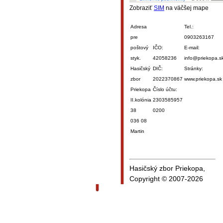
Zobraziť
SIM
na väčšej mape
Adresa
Tel.:
pre
0903263167
poštový
IČO:
E-mail:
styk.
42058236
info@priekopa.s
Hasičský
DIČ:
Stránky:
zbor
2022370867
www.priekopa.sk
Priekopa
Číslo účtu:
II.kolónia
2303585957
38
0200
036 08
Martin
Hasičský zbor Priekopa,
Copyright © 2007-2026