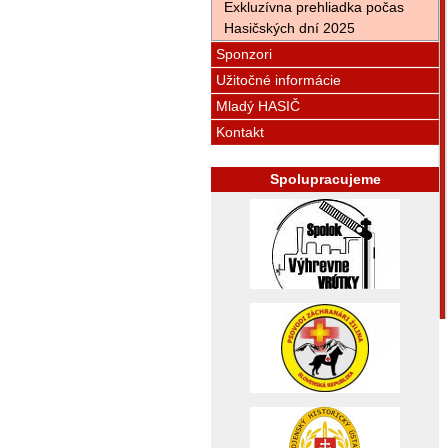
Exkluzívna prehliadka počas
Hasičských dní 2025
Sponzori
Užitočné informácie
Mladý HASIČ
Kontakt
Spolupracujeme