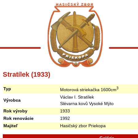
Stratílek (1933)
3
Typ
Motorová striekačka 1600cm
Václav I. Stratílek
Výrobca
Slévarna kovů Vysoké Mýto
Rok výroby
1933
Rok renovácie
1992
Majiteľ
Hasičský zbor Priekopa