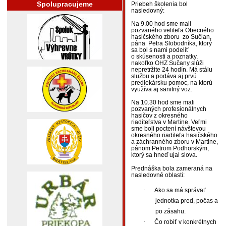
Spolupracujeme
Priebeh školenia bol
nasledovný:
Na 9.00 hod sme mali
pozvaného veliteľa Obecného
hasičského zboru
zo Sučian,
pána
Petra Slobodníka, ktorý
sa bol s nami podeliť
o skúsenosti a poznatky,
nakoľko OHZ Sučany slúži
nepretržite 24 hodín. Má stálu
službu a podáva aj prvú
predlekársku pomoc, na ktorú
využíva aj sanitný voz.
Na 10.30 hod sme mali
pozvaných profesionálnych
hasičov z okresného
riaditeľstva v Martine. Veľmi
sme boli poctení návštevou
okresného riaditeľa hasičského
a záchranného zboru v Martine,
pánom Petrom Podhorským,
ktorý sa hneď ujal slova.
Prednáška bola zameraná na
nasledovné oblasti:
·
Ako sa má správať
jednotka pred, počas a
po zásahu.
·
Čo robiť v konkrétnych