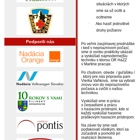
situáciách v ktorých
sme sa už ocitli a
ocitneme
·
Ako hasiť jednotlivé
druhy požiarov
Podporili nás
Po veľmi zaujímavej prednáške
i keď v nepriaznivom počasí,
sme si vonku prakticky ukázali
a vyskúšali najmodernejšiu
techniku s ktorou OR HaZZ
v Martine pracuje.
Po chutnom
obede
/ guľášiku /
, ktorý pre nás pripravila pani
Vierka Vaňková,
sme sa vybrali
znovu von do nepriaznivého
počasia a cvičili s našou
technikou.
Vyskúšali sme si prácu
s čerpadlami a prácu
s hasiacimi prístrojmi, kde si
každý vyskúšal hasenie
práškovým hasiacim prístrojom.
Na záver by sme radi
poďakovali všetkým, ktorí sa
zúčastnili a pomohli pri
realizácii školenia.