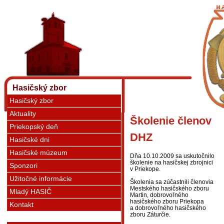
Hasičský zbor
Hasičský zbor
Aktuality
Školenie členov
Priekopský deň
DHZ
Hasičské dni
Hasičské múzeum
Dňa 10.10.2009 sa uskutočnilo
školenie na hasičskej zbrojnici
Sponzori
v Priekope.
Užitočné informácie
Školenia sa zúčastnili členovia
Mestského hasičského zboru
Mladý HASIČ
Martin, dobrovoľného
hasičského zboru Priekopa
Kontakt
a dobrovoľného hasičského
zboru Záturčie.