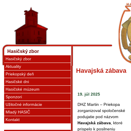
Hasičský zbor
Hasičský zbor
Aktuality
Havajská zábava
Priekopský deň
Hasičské dni
Hasičské múzeum
19. júl 2025
Sponzori
Užitočné informácie
DHZ Martin – Priekopa
zorganizoval spoločenské
Mladý HASIČ
podujatie pod názvom
Kontakt
Havajská zábava
, ktoré
prispelo k posilneniu