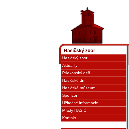
Hasičský zbor
Hasičský zbor
Aktuality
Priekopský deň
Hasičské dni
Hasičské múzeum
Sponzori
Užitočné informácie
Mladý HASIČ
Kontakt