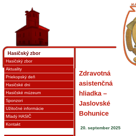
Hasičský zbor
Hasičský zbor
Aktuality
Zdravotná
Priekopský deň
asistenčná
Hasičské dni
hliadka –
Hasičské múzeum
Sponzori
Jaslovské
Užitočné informácie
Bohunice
Mladý HASIČ
Kontakt
20. september 2025