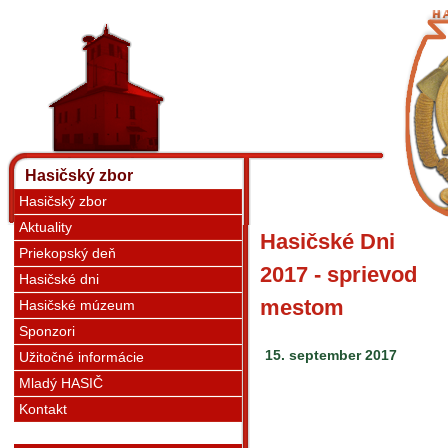
Hasičský zbor
Hasičský zbor
Aktuality
Hasičské Dni
Priekopský deň
2017 - sprievod
Hasičské dni
mestom
Hasičské múzeum
Sponzori
15. september 2017
Užitočné informácie
Mladý HASIČ
Kontakt