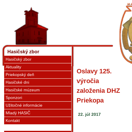
Hasičský zbor
Hasičský zbor
Aktuality
Oslavy 125.
Priekopský deň
výročia
Hasičské dni
založenia DHZ
Hasičské múzeum
Sponzori
Priekopa
Užitočné informácie
Mladý HASIČ
22. júl 2017
Kontakt