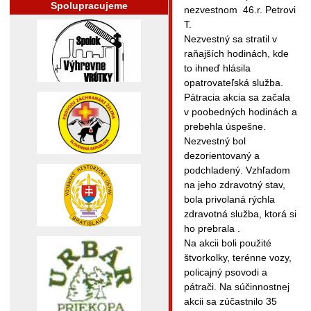
Spolupracujeme
nezvestnom 46.r. Petrovi
T.
Nezvestný sa stratil v
raňajších hodinách, kde
to ihneď hlásila
opatrovateľská služba.
Pátracia akcia sa začala
v poobedných hodinách a
prebehla úspešne.
Nezvestný bol
dezorientovaný a
podchladený. Vzhľadom
na jeho zdravotný stav,
bola privolaná rýchla
zdravotná služba, ktorá si
ho prebrala .
Na akcii boli použité
štvorkolky, terénne vozy,
policajný psovodi a
pátrači. Na súčinnostnej
akcii sa zúčastnilo 35