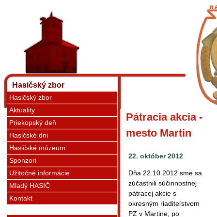
Hasičský zbor
Hasičský zbor
Aktuality
Pátracia akcia -
Priekopský deň
mesto Martin
Hasičské dni
Hasičské múzeum
22. október 2012
Sponzori
Užitočné informácie
Dňa 22.10.2012 sme sa
zúčastnili súčinnostnej
Mladý HASIČ
pátracej akcie s
Kontakt
okresným riaditeľstvom
PZ v Martine, po